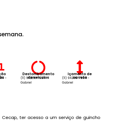
 semana.
ção
Destombamento
Içamento de
oda
de veículos
carreta
984 –
(11) 94285-7984 –
(11) 94285-7984 –
Gabriel
Gabriel
e Cecap, ter acesso a um serviço de guincho