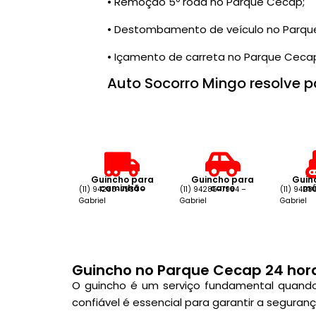
• Remoção 5º roda no Parque Cecap;
• Destombamento de veículo no Parqu
• Içamento de carreta no Parque Ceca
Auto Socorro Mingo resolve p
Guincho para
Guincho para
Guin
caminhão
carro
má
(11) 94285-7984 –
(11) 94285-7984 –
(11) 9428
Gabriel
Gabriel
Gabriel
Guincho no Parque Cecap 24 hor
O guincho é um serviço fundamental quando 
confiável é essencial para garantir a segura