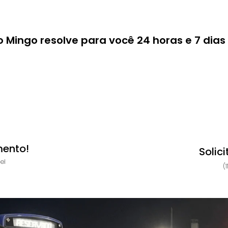
o Mingo resolve para você 24 horas e 7 dia
mento!
Solic
el
(