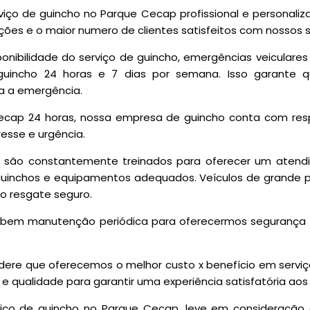
iço de guincho no Parque Cecap profissional e personaliz
ões e o maior numero de clientes satisfeitos com nossos s
nibilidade do serviço de guincho, emergências veiculare
guincho 24 horas e 7 dias por semana. Isso garante q
a a emergência.
ecap 24 horas, nossa empresa de guincho conta com respo
esse e urgência.
e são constantemente treinados para oferecer um atend
guinchos e equipamentos adequados. Veículos de grande po
o resgate seguro.
ebem manutenção periódica para oferecermos segurança e
idere que oferecemos o melhor custo x benefício em serv
 e qualidade para garantir uma experiência satisfatória aos
viço de guincho no Parque Cecap, leve em consideração 