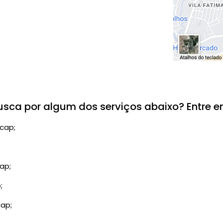
ca por algum dos serviços abaixo? Entre em
cap;
ap;
;
cap;