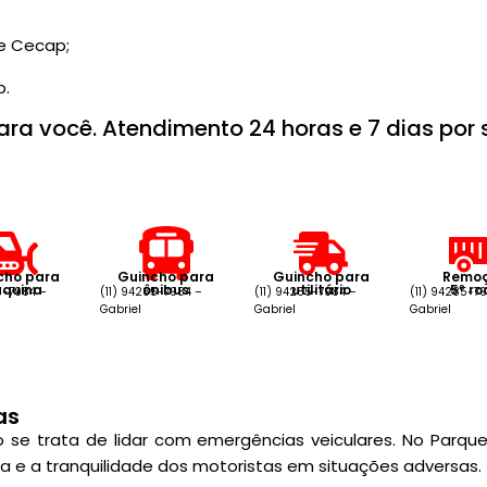
e Cecap;
p.
ara você. Atendimento 24 horas e 7 dias por
cho para
Guincho para
Guincho para
Remo
quina
ônibus
utilitário
5º r
5-7984 –
(11) 94285-7984 –
(11) 94285-7984 –
(11) 94285-7
Gabriel
Gabriel
Gabriel
as
se trata de lidar com emergências veiculares. No Parqu
nça e a tranquilidade dos motoristas em situações adversas.