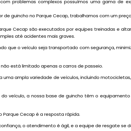
s com problemas complexos possuímos uma gama de expe
lor de guincho no Parque Cecap, trabalhamos com um preço 
Parque Cecap são executados por equipes treinadas e alta
imples até acidentes mais graves.
ndo que o veículo seja transportado com segurança, minimi
não está limitado apenas a carros de passeio.
a uma ampla variedade de veículos, incluindo motocicleta
 veículo, a nossa base de guincho têm o equipamento a
o Parque Cecap é a resposta rápida.
iança, o atendimento é ágil, e a equipe de resgate se des