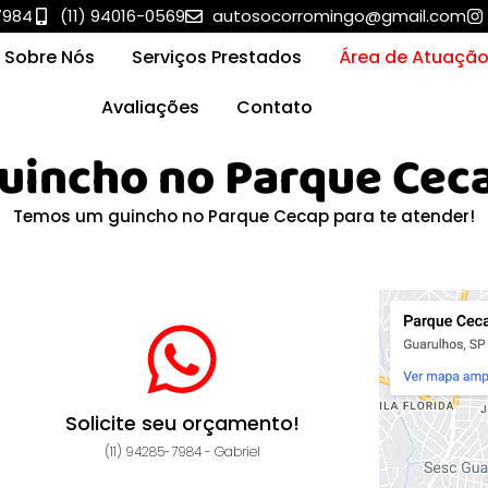
7984
(11) 94016-0569
autosocorromingo@gmail.com
Sobre Nós
Serviços Prestados
Área de Atuaçã
Avaliações
Contato
uincho no Parque Cec
Temos um guincho no Parque Cecap para te atender!
Solicite seu orçamento!
(11) 94285-7984 - Gabriel