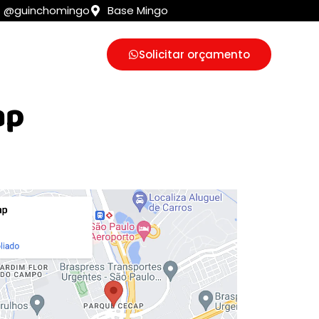
@guinchomingo
Base Mingo
o
Solicitar orçamento
ap