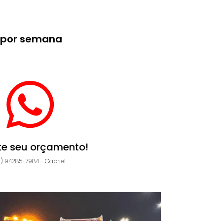
s por semana
ite seu orçamento!
11) 94285-7984 - Gabriel