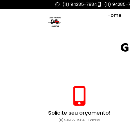
(11) 94285-7984
(11) 94285-
Home
G
Solicite seu orçamento!
(11) 94285-7984 - Gabriel