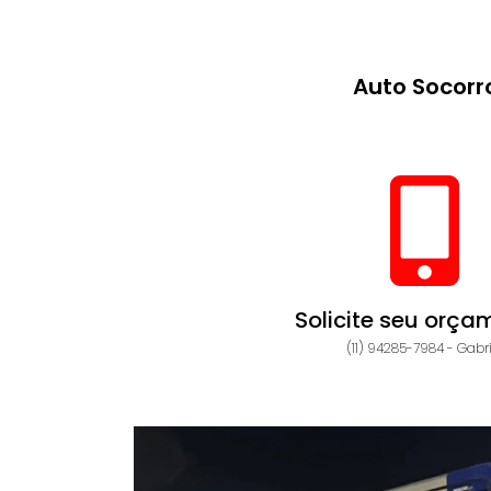
Auto Socorr
Solicite seu orça
(11) 94285-7984 - Gabri